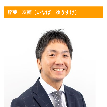
稲葉 友輔（いなば ゆうすけ）