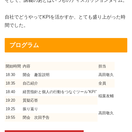
そして、講義のあとはいつものディスカッションタイム。
自社でどうやってKPIを活かすか、とても盛り上がった時
間でした。
プログラム
開始時間
内容
担当
18:30
開会 趣旨説明
高田敬久
18:35
自己紹介
全員
18:40
経営指針と個人の行動をつなぐツール”KPI”
稲葉友輔
19:20
質疑応答
19:25
振り返り
高田敬久
19:55
閉会 次回予告