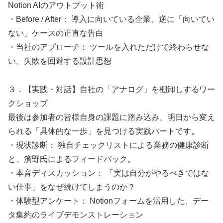
Notion AIのアウトプット術
・Before / After： 導入に向いている企業、逆に「向いてい
ない」ケースの正直な告白
・当社のアプローチ： ツールを入れただけで終わらせな
い、失敗を回避する設計思想
３．【実践・対話】自社の「アナログ」を棚卸しするワー
クショップ
最後は参加者の皆様自身の課題に踏み込み、明日から変え
られる「具体的な一歩」を見つける実践パートです。
・現状診断： 独自チェックリストによる業務の健康診断
と、濱野氏によるフィードバック。
・本音ディスカッション： 「実は自分がやるべきではな
い仕事」をなぜ続けてしまうのか？
・体験型アンケート： Notionフォームを活用した、デー
タ集約のライブデモンストレーション