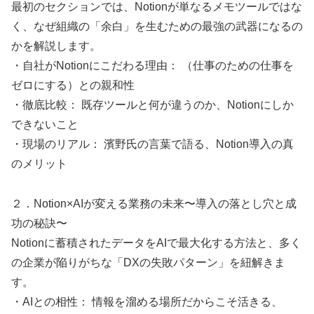
最初のセクションでは、Notionが単なるメモツールではな
く、なぜ組織の「余白」を生むための最強の武器になるの
かを解説します。
・自社がNotionにこだわる理由： （仕事のための仕事を
ゼロにする）との親和性
・徹底比較： 既存ツールと何が違うのか、Notionにしか
できないこと
・現場のリアル： 濱野氏の言葉で語る、Notion導入の真
のメリット
２．Notion×AIが変える業務の未来〜導入の落とし穴と成
功の秘訣〜
Notionに蓄積されたデータをAIで最大化する方法と、多く
の企業が陥りがちな「DXの失敗パターン」を紐解きま
す。
・AIとの相性： 情報を溜める場所だからこそ活きる、