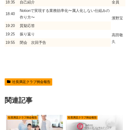
18:35
自己紹介
全員
Notionで実現する業務効率化〜属人化しない仕組みの
18:40
作り方〜
濱野宝
19:20
質疑応答
19:25
振り返り
高田敬
久
19:55
閉会 次回予告
社長満足クラブ例会報告
関連記事
社長満足クラブ例会報告
社長満足クラブ例会報告